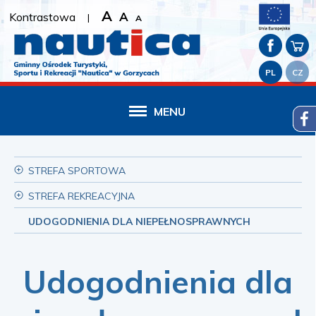
A
A
Kontrastowa
|
A
PL
CZ
MENU
STREFA SPORTOWA
STREFA REKREACYJNA
UDOGODNIENIA DLA NIEPEŁNOSPRAWNYCH
Udogodnienia dla