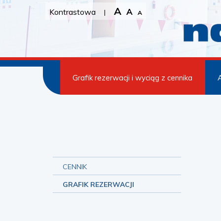
A
A
Kontrastowa
|
A
Grafik rezerwacji i wyciąg z cennika
A
CENNIK
GRAFIK REZERWACJI