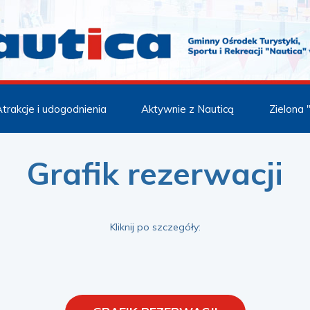
trakcje i udogodnienia
Aktywnie z Nauticą
Zielona 
Grafik rezerwacji
Kliknij po szczegóły: