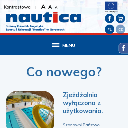
A
A
Kontrastowa
|
A
PL
CZ
MENU
Co nowego?
Zjeżdżalnia
wyłączona z
użytkowania.
Szanowni Państwo,