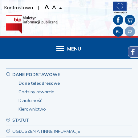
A
A
Kontrastowa
|
A
PL
CZ
MENU
DANE PODSTAWOWE
Dane teleadresowe
Godziny otwarcia
Działalność
Kierownictwo
STATUT
OGŁOSZENIA I INNE INFORMACJE