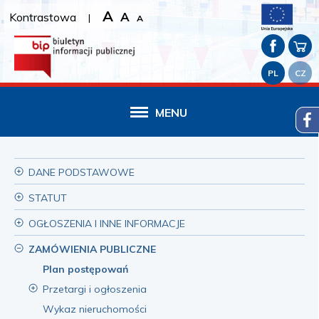
A
A
Kontrastowa
|
A
PL
CZ
MENU
DANE PODSTAWOWE
STATUT
OGŁOSZENIA I INNE INFORMACJE
ZAMÓWIENIA PUBLICZNE
Plan postępowań
Przetargi i ogłoszenia
Wykaz nieruchomości